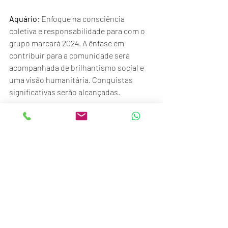
Aquário
: Enfoque na consciência 
coletiva e responsabilidade para com o 
grupo marcará 2024. A ênfase em 
contribuir para a comunidade será 
acompanhada de brilhantismo social e 
uma visão humanitária. Conquistas 
significativas serão alcançadas.
Peixes
: Uma montanha-russa de 
emoções e paixões em relações pessoais 
e profissionais caracterizará o ano. A 
empatia ilimitada será sua bússola, 
guiando-o na proteção dos mais fracos. 
Cuidado com a melancolia e imaginação 
excessiva.
A astrologia, de fato, é uma ferramenta 
poderosa para desvendar os mistérios do 