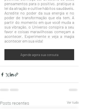
pensamentos para o positivo, pratique a 
lei da atração e cultive hábitos saudáveis. 
Acredite no poder da sua energia e no 
poder de transformação que ela tem. A 
partir do momento em que você muda a 
sua vibração, o Universo conspira a seu 
favor e coisas maravilhosas começam a 
acontecer. Experimente e veja a magia 
acontecer em sua vida!
Agende agora sua consuta
Posts recentes
Ver tudo